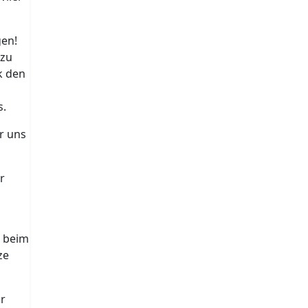
gen!
 zu
k den
s.
r uns
r
s beim
ze
ur