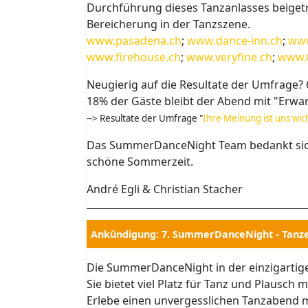
Durchführung dieses Tanzanlasses beiget
Bereicherung in der Tanzszene.
www.pasadena.ch
;
www.dance-inn.ch
;
www
www.firehouse.ch
;
www.veryfine.ch
;
www.C
Neugierig auf die Resultate der Umfrage?
18% der Gäste bleibt der Abend mit "Erwa
--> Resultate der Umfrage "
Ihre Meinung ist uns wic
Das SummerDanceNight Team bedankt sich 
schöne Sommerzeit.
André Egli & Christian Stacher
Ankündigung: 7. SummerDanceNight - Tanz
Die SummerDanceNight in der einzigartig
Sie bietet viel Platz für Tanz und Plausch
Erlebe einen unvergesslichen Tanzabend mi