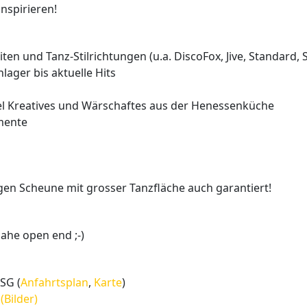
inspirieren!
ten und Tanz-Stilrichtungen (u.a. DiscoFox, Jive, Standard, S
lager bis aktuelle Hits
viel Kreatives und Wärschaftes aus der Henessenküche
mente
igen Scheune mit grosser Tanzfläche auch garantiert!
inahe open end ;-)
SG (
Anfahrtsplan
,
Karte
)
(Bilder)