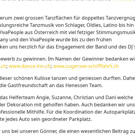
erum zwei grossen Tanzflächen für doppeltes Tanzvergnü
ungsreiche Tanzmusik von Schlager, Oldies, Latino bis hin
 VivaPeople aus Österreich mit viel fetziger Stimmungsmusi
ny und den VivaPeople wurde bis zu den frühen
en uns herzlich für das Engagement der Band und des DJ`
ettbewerb zu gewinnen. Im Namen der Gewinner bedanken wi
.ch
;
www.dance-inn.ch
;
www.zugersee-schifffahrt.ch
in dieser schönen Kulisse tanzen und geniessen durften. Dahe
r die Gastfreundschaft an das Henessen Team.
das Helferteam Angie, Suzanne, Christian und Dani welche
 der Dekoration mit geholfen haben. Auch bedanken wir un
ofessionelle Mithilfe. Für die Koordination der Autoparkplät
te jedes Auto sein geordneter Parkplatz.
uns bei unseren Gönner, die einen wesentlichen Beitrag z