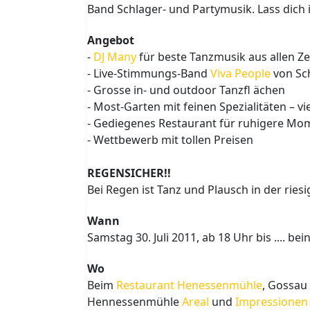
Band Schlager- und Partymusik. Lass dich 
Angebot
-
DJ Many
für beste Tanzmusik aus allen Zei
- Live-Stimmungs-Band
Viva People
von Sch
- Grosse in- und outdoor Tanzfl ächen
- Most-Garten mit feinen Spezialitäten – 
- Gediegenes Restaurant für ruhigere Mo
- Wettbewerb mit tollen Preisen
REGENSICHER!!
Bei Regen ist Tanz und Plausch in der ries
Wann
Samstag 30. Juli 2011, ab 18 Uhr bis .... be
Wo
Beim
Restaurant Henessenmühle
, Gossau 
Hennessenmühle
Areal
und
Impressionen 