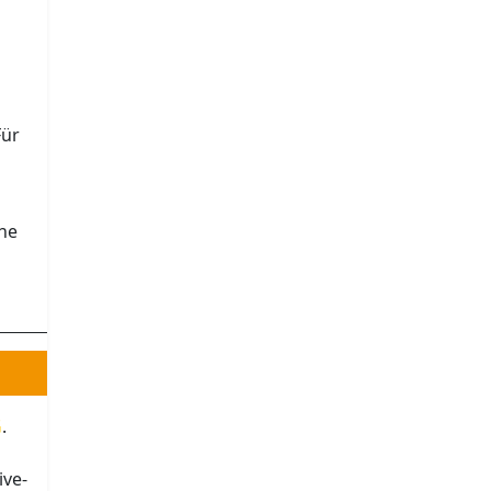
Für
he
G
.
ive-