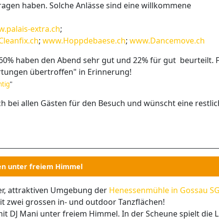
ragen haben. Solche Anlässe sind eine willkommene
.palais-extra.ch
;
leanfix.ch
;
www.Hoppdebaese.ch
;
www.Dancemove.ch
 60% haben den Abend sehr gut und 22% für gut beurteilt. 
rtungen übertroffen" in Erinnerung!
htig
"
bei allen Gästen für den Besuch und wünscht eine restlic
en unter freiem Himmel
er, attraktiven Umgebung der
Henessenmühle in Gossau S
 mit zwei grossen in- und outdoor Tanzflächen!
t DJ Mani unter freiem Himmel. In der Scheune spielt die L