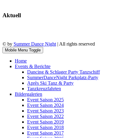
Aktuell
© by
Summer Dance Night
| All rights reserved
Mobile Menu Toggle
Home
Events & Berichte
Dancing & Schlager Party Tanzschiff
SummerDanceNight Parkplatz-Party
Après Ski Tanz & Party
Tanzkreuzfahrten
Bildergalerien
Event Saison 2025
Event Saison 2024
Event Saison 2023
Event Saison 2022
Event Saison 2019
Event Saison 2018
Event Saison 2017